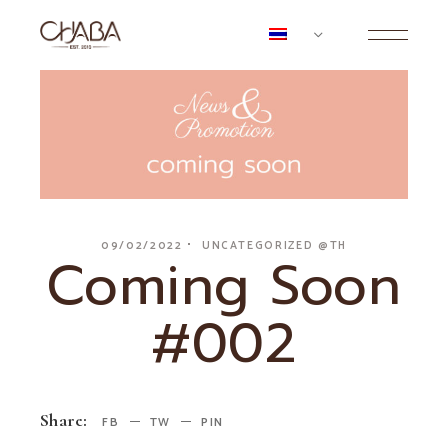
Skip
to
the
content
09/02/2022
UNCATEGORIZED @TH
Coming Soon
#002
Share:
FB
TW
PIN